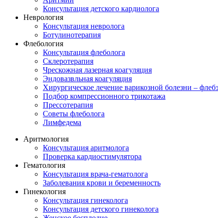
Консультация детского кардиолога
Неврология
Консультация невролога
Ботулинотерапия
Флебология
Консультация флеболога
Склеротерапия
Чрескожная лазерная коагуляция
Эндовазвльная коагуляция
Хирургическое лечение варикозной болезни – флеб
Подбор компрессионного трикотажа
Прессотерапия
Советы флеболога
Лимфедема
Аритмология
Консультация аритмолога
Проверка кардиостимулятора
Гематология
Консультация врача-гематолога
Заболевания крови и беременность
Гинекология
Консультация гинеколога
Консультация детского гинеколога
Женское бесплодие