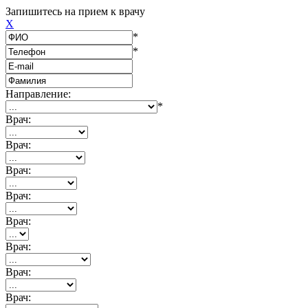
Запишитесь на прием к врачу
X
*
*
Направление:
*
Врач:
Врач:
Врач:
Врач:
Врач:
Врач:
Врач:
Врач: