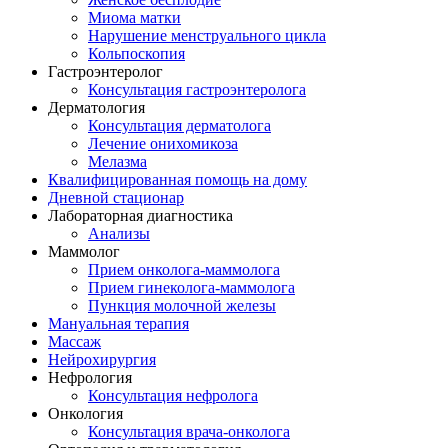
Миома матки
Нарушение менструального цикла
Кольпоскопия
Гастроэнтеролог
Консультация гастроэнтеролога
Дерматология
Консультация дерматолога
Лечение онихомикоза
Мелазма
Квалифицированная помощь на дому
Дневной стационар
Лабораторная диагностика
Анализы
Маммолог
Прием онколога-маммолога
Прием гинеколога-маммолога
Пункция молочной железы
Мануальная терапия
Массаж
Нейрохирургия
Нефрология
Консультация нефролога
Онкология
Консультация врача-онколога