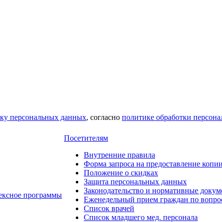
тку персональных данных
, согласно
политике обработки персон
Посетителям
Внутренние правила
Форма запроса на предоставление копи
Положение о скидках
Защита персональных данных
Законодательство и нормативные доку
ексное программы
Еженедельный прием граждан по вопро
Список врачей
Список младшего мед. персонала