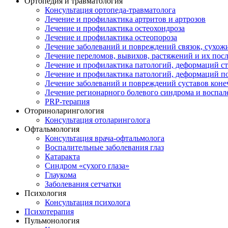
Ортопедия и травматология
Консультация ортопеда-травматолога
Лечение и профилактика артритов и артрозов
Лечение и профилактика остеохондроза
Лечение и профилактика остеопороза
Лечение заболеваний и повреждений связок, сухо
Лечение переломов, вывихов, растяжений и их пос
Лечение и профилактика патологий, деформаций с
Лечение и профилактика патологий, деформаций п
Лечение заболеваний и повреждений суставов коне
Лечение регионарного болевого синдрома и воспал
PRP-терапия
Оториноларингология
Консультация отоларинголога
Офтальмология
Консультация врача-офтальмолога
Воспалительные заболевания глаз
Катаракта
Синдром «сухого глаза»
Глаукома
Заболевания сетчатки
Психология
Консультация психолога
Психотерапия
Пульмонология