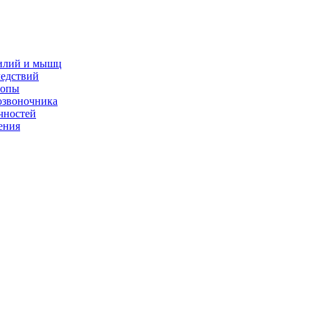
жилий и мышц
ледствий
топы
озвоночника
чностей
ения