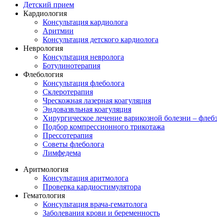
Детский прием
Кардиология
Консультация кардиолога
Аритмии
Консультация детского кардиолога
Неврология
Консультация невролога
Ботулинотерапия
Флебология
Консультация флеболога
Склеротерапия
Чрескожная лазерная коагуляция
Эндовазвльная коагуляция
Хирургическое лечение варикозной болезни – флеб
Подбор компрессионного трикотажа
Прессотерапия
Советы флеболога
Лимфедема
Аритмология
Консультация аритмолога
Проверка кардиостимулятора
Гематология
Консультация врача-гематолога
Заболевания крови и беременность