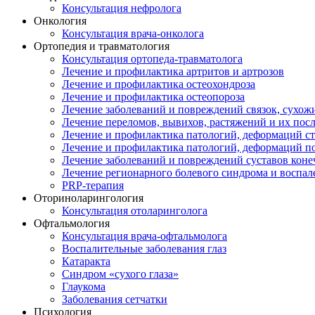
Консультация нефролога
Онкология
Консультация врача-онколога
Ортопедия и травматология
Консультация ортопеда-травматолога
Лечение и профилактика артритов и артрозов
Лечение и профилактика остеохондроза
Лечение и профилактика остеопороза
Лечение заболеваний и повреждений связок, сухо
Лечение переломов, вывихов, растяжений и их пос
Лечение и профилактика патологий, деформаций с
Лечение и профилактика патологий, деформаций п
Лечение заболеваний и повреждений суставов коне
Лечение регионарного болевого синдрома и воспал
PRP-терапия
Оториноларингология
Консультация отоларинголога
Офтальмология
Консультация врача-офтальмолога
Воспалительные заболевания глаз
Катаракта
Синдром «сухого глаза»
Глаукома
Заболевания сетчатки
Психология