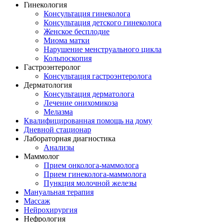
Гинекология
Консультация гинеколога
Консультация детского гинеколога
Женское бесплодие
Миома матки
Нарушение менструального цикла
Кольпоскопия
Гастроэнтеролог
Консультация гастроэнтеролога
Дерматология
Консультация дерматолога
Лечение онихомикоза
Мелазма
Квалифицированная помощь на дому
Дневной стационар
Лабораторная диагностика
Анализы
Маммолог
Прием онколога-маммолога
Прием гинеколога-маммолога
Пункция молочной железы
Мануальная терапия
Массаж
Нейрохирургия
Нефрология