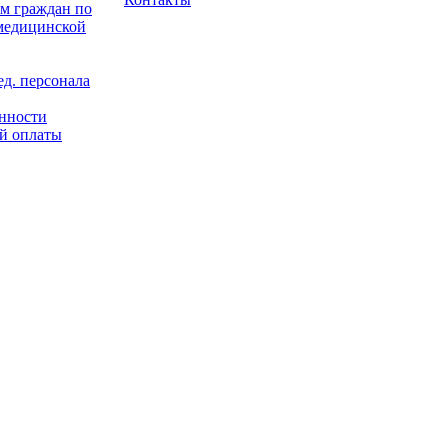
м граждан по
 медицинской
д. персонала
енности
й оплаты