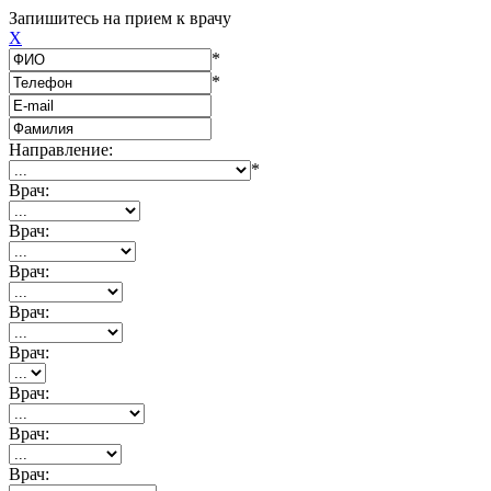
Запишитесь на прием к врачу
X
*
*
Направление:
*
Врач:
Врач:
Врач:
Врач:
Врач:
Врач:
Врач:
Врач: