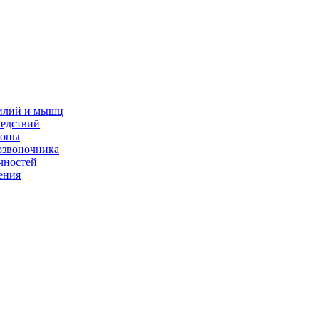
жилий и мышц
ледствий
топы
озвоночника
чностей
ения