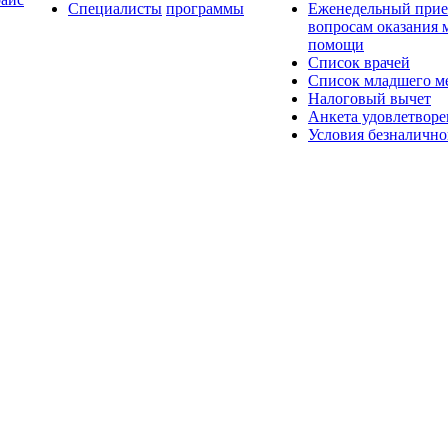
Специалисты
программы
Еженедельный прие
вопросам оказания
помощи
Список врачей
Список младшего ме
Налоговый вычет
Анкета удовлетвор
Условия безналично