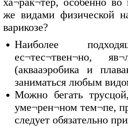
ха¬рак¬тер, особенно во
же видами физической н
варикозе?
Наиболее подход
ес¬тес¬твен¬но, яв
(аквааэробика и плав
заниматься любым видо
Можно бегать трусцой
уме¬рен¬ном тем¬пе, пр
следует обязательно при