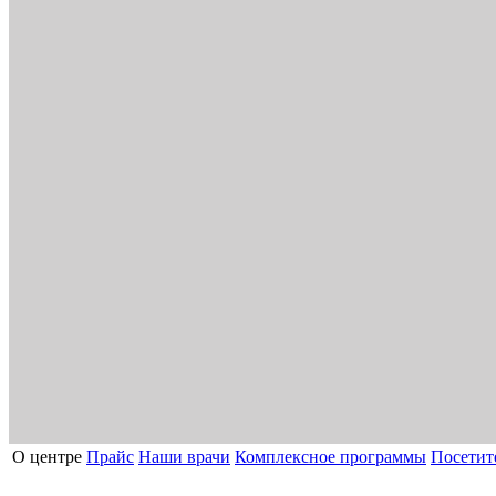
О центре
Прайс
Наши врачи
Комплексное программы
Посетит