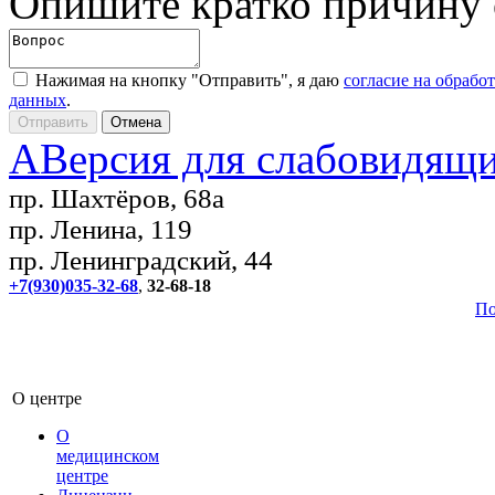
Опишите кратко причину
Нажимая на кнопку "Отправить", я даю
согласие на обрабо
данных
.
A
Версия для слабовидящ
пр. Шахтёров, 68а
пр. Ленина, 119
пр. Ленинградский, 44
+7(930)035-32-68
,
32-68-18
По
О центре
О
медицинском
центре