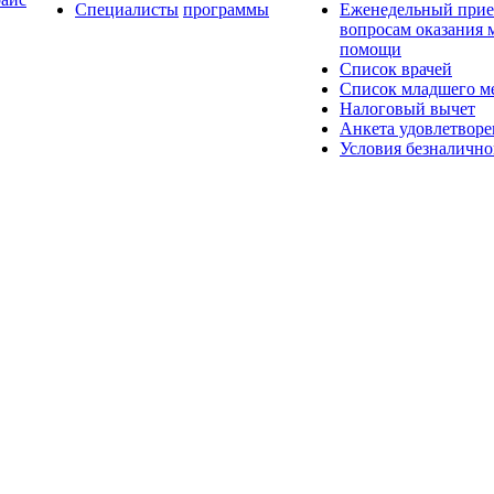
Специалисты
программы
Еженедельный прие
вопросам оказания
помощи
Список врачей
Список младшего ме
Налоговый вычет
Анкета удовлетвор
Условия безналично