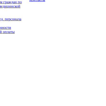
м граждан по
 медицинской
д. персонала
енности
й оплаты