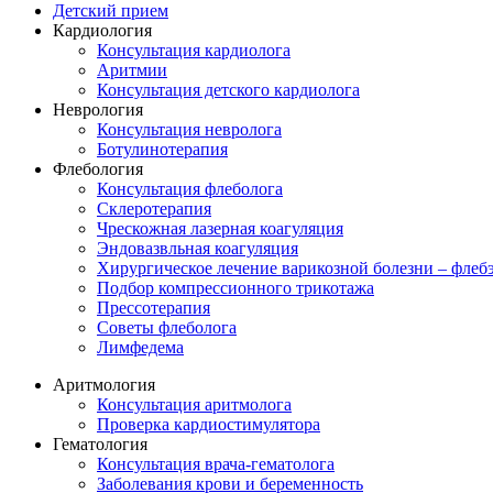
Детский прием
Кардиология
Консультация кардиолога
Аритмии
Консультация детского кардиолога
Неврология
Консультация невролога
Ботулинотерапия
Флебология
Консультация флеболога
Склеротерапия
Чрескожная лазерная коагуляция
Эндовазвльная коагуляция
Хирургическое лечение варикозной болезни – флеб
Подбор компрессионного трикотажа
Прессотерапия
Советы флеболога
Лимфедема
Аритмология
Консультация аритмолога
Проверка кардиостимулятора
Гематология
Консультация врача-гематолога
Заболевания крови и беременность