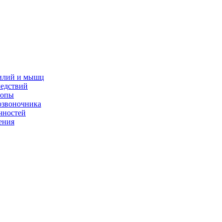
жилий и мышц
ледствий
топы
озвоночника
чностей
ения