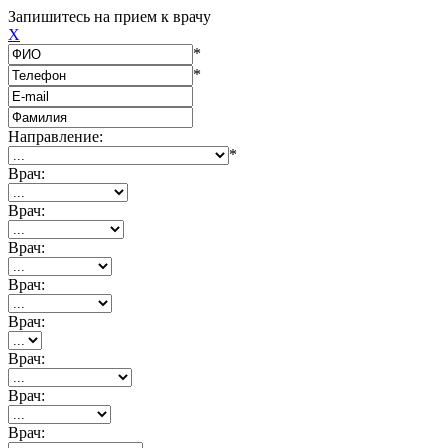
Запишитесь на прием к врачу
X
*
*
Направление:
*
Врач:
Врач:
Врач:
Врач:
Врач:
Врач:
Врач:
Врач: