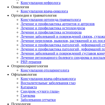
Консультация нефролога
Онкология
Консультация врача-онколога
Ортопедия и травматология
Консультация ортопеда-травматолога
Лечение и профилактика артритов и артрозов
Лечение и профилактика остеохондроза
Лечение и профилактика остеопороза
Лечение заболеваний и повреждений связок, сухо
Лечение переломов, вывихов, растяжений и их пос
Лечение и профилактика патологий, деформаций с
Лечение и профилактика патологий, деформаций п
Лечение заболеваний и повреждений суставов коне
Лечение регионарного болевого синдрома и воспал
PRP-терапия
Оториноларингология
Консультация отоларинголога
Офтальмология
Консультация врача-офтальмолога
Воспалительные заболевания глаз
Катаракта
Синдром «сухого глаза»
Глаукома
Заболевания сетчатки
Психология