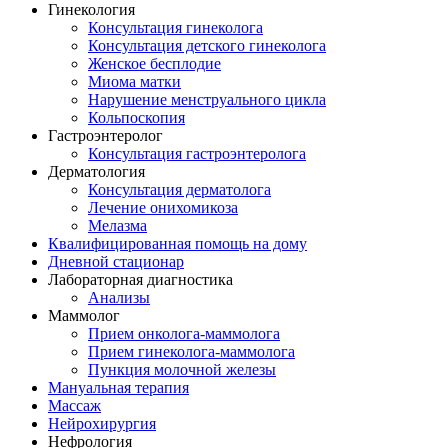
Гинекология
Консультация гинеколога
Консультация детского гинеколога
Женское бесплодие
Миома матки
Нарушение менструального цикла
Кольпоскопия
Гастроэнтеролог
Консультация гастроэнтеролога
Дерматология
Консультация дерматолога
Лечение онихомикоза
Мелазма
Квалифицированная помощь на дому
Дневной стационар
Лабораторная диагностика
Анализы
Маммолог
Прием онколога-маммолога
Прием гинеколога-маммолога
Пункция молочной железы
Мануальная терапия
Массаж
Нейрохирургия
Нефрология