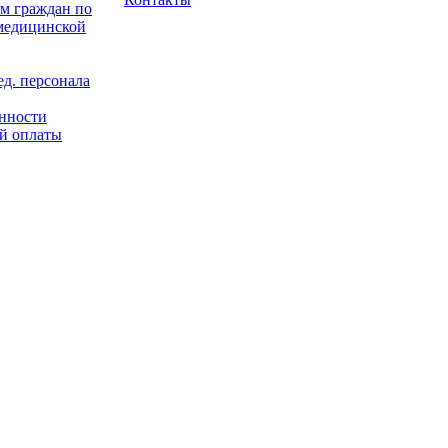
м граждан по
 медицинской
д. персонала
енности
й оплаты