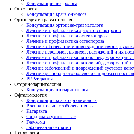
Консультация нефролога
Онкология
Консультация врача-онколога
Ортопедия и травматология
Консультация ортопеда-травматолога
Лечение и профилактика артритов и артрозов
Лечение и профилактика остеохондроза
Лечение и профилактика остеопороза
Лечение заболеваний и повреждений связок, сухо
Лечение переломов, вывихов, растяжений и их пос
Лечение и профилактика патологий, деформаций с
Лечение и профилактика патологий, деформаций п
Лечение заболеваний и повреждений суставов коне
Лечение регионарного болевого синдрома и воспал
PRP-терапия
Оториноларингология
Консультация отоларинголога
Офтальмология
Консультация врача-офтальмолога
Воспалительные заболевания глаз
Катаракта
Синдром «сухого глаза»
Глаукома
Заболевания сетчатки
Психология