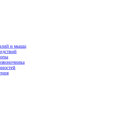
жилий и мышц
ледствий
топы
озвоночника
чностей
ения