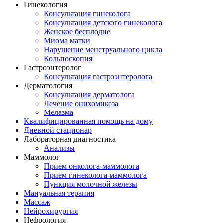
Гинекология
Консультация гинеколога
Консультация детского гинеколога
Женское бесплодие
Миома матки
Нарушение менструального цикла
Кольпоскопия
Гастроэнтеролог
Консультация гастроэнтеролога
Дерматология
Консультация дерматолога
Лечение онихомикоза
Мелазма
Квалифицированная помощь на дому
Дневной стационар
Лабораторная диагностика
Анализы
Маммолог
Прием онколога-маммолога
Прием гинеколога-маммолога
Пункция молочной железы
Мануальная терапия
Массаж
Нейрохирургия
Нефрология