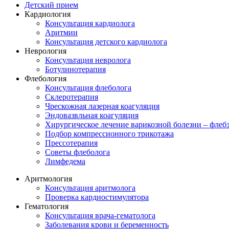
Детский прием
Кардиология
Консультация кардиолога
Аритмии
Консультация детского кардиолога
Неврология
Консультация невролога
Ботулинотерапия
Флебология
Консультация флеболога
Склеротерапия
Чрескожная лазерная коагуляция
Эндовазвльная коагуляция
Хирургическое лечение варикозной болезни – флеб
Подбор компрессионного трикотажа
Прессотерапия
Советы флеболога
Лимфедема
Аритмология
Консультация аритмолога
Проверка кардиостимулятора
Гематология
Консультация врача-гематолога
Заболевания крови и беременность