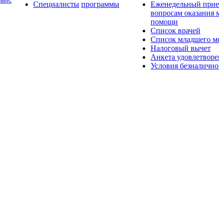
Специалисты
программы
Еженедельный прие
вопросам оказания
помощи
Список врачей
Список младшего ме
Налоговый вычет
Анкета удовлетвор
Условия безналично