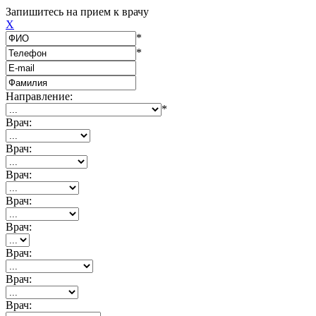
Запишитесь на прием к врачу
X
*
*
Направление:
*
Врач:
Врач:
Врач:
Врач:
Врач:
Врач:
Врач:
Врач: