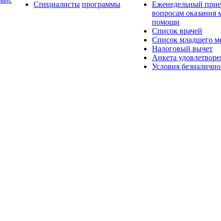
Специалисты
программы
Еженедельный прие
вопросам оказания
помощи
Список врачей
Список младшего ме
Налоговый вычет
Анкета удовлетвор
Условия безналично