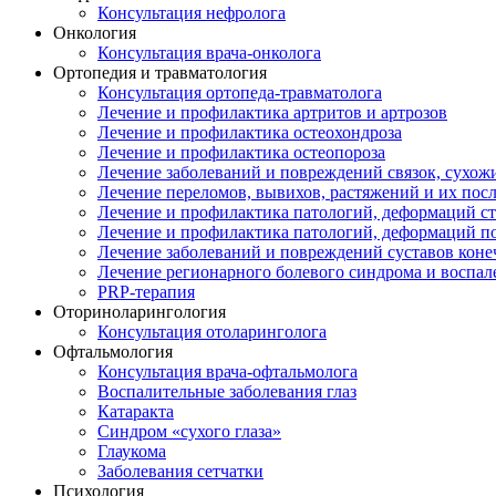
Консультация нефролога
Онкология
Консультация врача-онколога
Ортопедия и травматология
Консультация ортопеда-травматолога
Лечение и профилактика артритов и артрозов
Лечение и профилактика остеохондроза
Лечение и профилактика остеопороза
Лечение заболеваний и повреждений связок, сухо
Лечение переломов, вывихов, растяжений и их пос
Лечение и профилактика патологий, деформаций с
Лечение и профилактика патологий, деформаций п
Лечение заболеваний и повреждений суставов коне
Лечение регионарного болевого синдрома и воспал
PRP-терапия
Оториноларингология
Консультация отоларинголога
Офтальмология
Консультация врача-офтальмолога
Воспалительные заболевания глаз
Катаракта
Синдром «сухого глаза»
Глаукома
Заболевания сетчатки
Психология