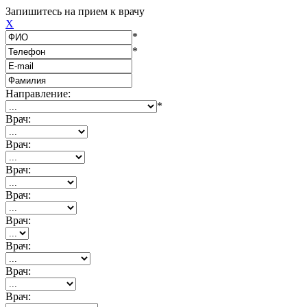
Запишитесь на прием к врачу
X
*
*
Направление:
*
Врач:
Врач:
Врач:
Врач:
Врач:
Врач:
Врач:
Врач: