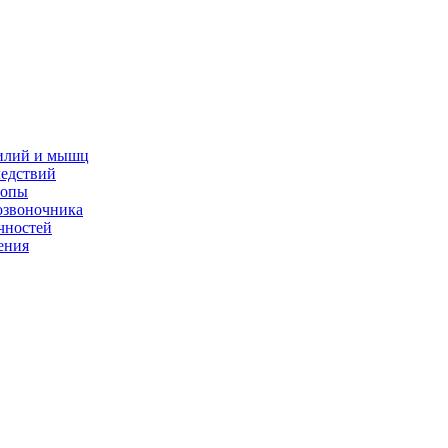
жилий и мышц
ледствий
топы
озвоночника
чностей
ения