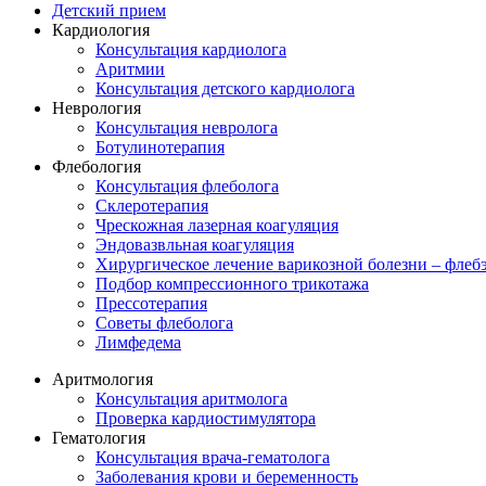
Детский прием
Кардиология
Консультация кардиолога
Аритмии
Консультация детского кардиолога
Неврология
Консультация невролога
Ботулинотерапия
Флебология
Консультация флеболога
Склеротерапия
Чрескожная лазерная коагуляция
Эндовазвльная коагуляция
Хирургическое лечение варикозной болезни – флеб
Подбор компрессионного трикотажа
Прессотерапия
Советы флеболога
Лимфедема
Аритмология
Консультация аритмолога
Проверка кардиостимулятора
Гематология
Консультация врача-гематолога
Заболевания крови и беременность