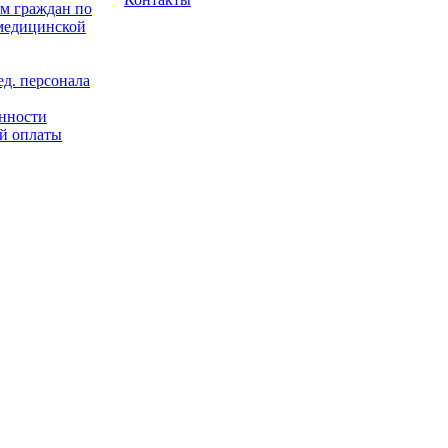
м граждан по
 медицинской
д. персонала
енности
й оплаты