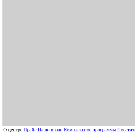
О центре
Прайс
Наши врачи
Комплексное программы
Посетит