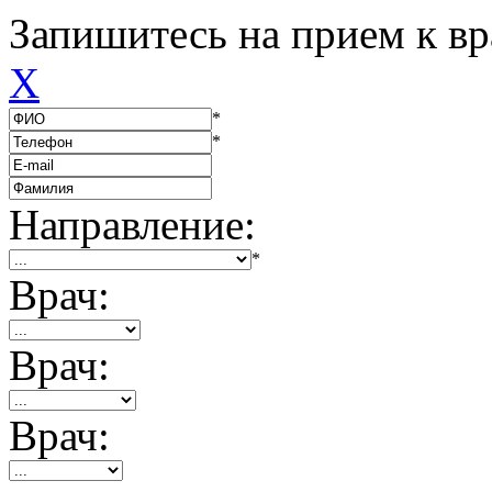
Запишитесь на прием к вр
X
*
*
Направление:
*
Врач:
Врач:
Врач: