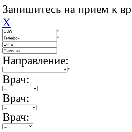
Запишитесь на прием к вр
X
*
*
Направление:
*
Врач:
Врач:
Врач: