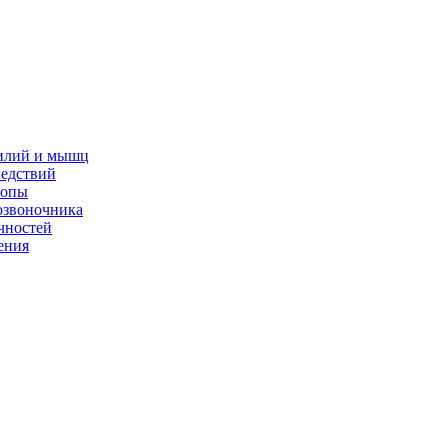
жилий и мышц
ледствий
топы
озвоночника
чностей
ения