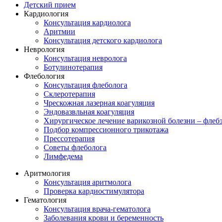
Детский прием
Кардиология
Консультация кардиолога
Аритмии
Консультация детского кардиолога
Неврология
Консультация невролога
Ботулинотерапия
Флебология
Консультация флеболога
Склеротерапия
Чрескожная лазерная коагуляция
Эндовазвльная коагуляция
Хирургическое лечение варикозной болезни – флеб
Подбор компрессионного трикотажа
Прессотерапия
Советы флеболога
Лимфедема
Аритмология
Консультация аритмолога
Проверка кардиостимулятора
Гематология
Консультация врача-гематолога
Заболевания крови и беременность