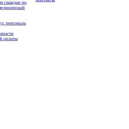
м граждан по
 медицинской
д. персонала
енности
й оплаты