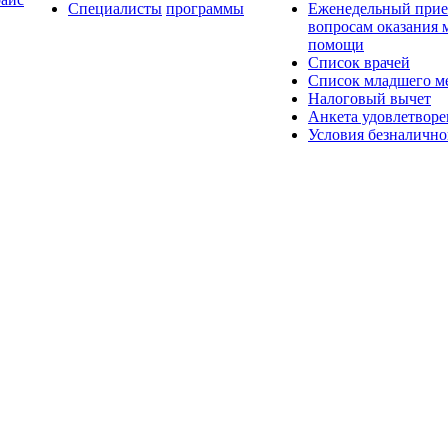
Специалисты
программы
Еженедельный прие
вопросам оказания
помощи
Список врачей
Список младшего ме
Налоговый вычет
Анкета удовлетвор
Условия безналично