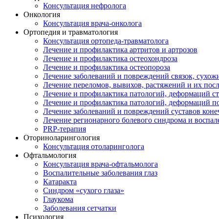
Консультация нефролога
Онкология
Консультация врача-онколога
Ортопедия и травматология
Консультация ортопеда-травматолога
Лечение и профилактика артритов и артрозов
Лечение и профилактика остеохондроза
Лечение и профилактика остеопороза
Лечение заболеваний и повреждений связок, сухо
Лечение переломов, вывихов, растяжений и их пос
Лечение и профилактика патологий, деформаций с
Лечение и профилактика патологий, деформаций п
Лечение заболеваний и повреждений суставов коне
Лечение регионарного болевого синдрома и воспал
PRP-терапия
Оториноларингология
Консультация отоларинголога
Офтальмология
Консультация врача-офтальмолога
Воспалительные заболевания глаз
Катаракта
Синдром «сухого глаза»
Глаукома
Заболевания сетчатки
Психология