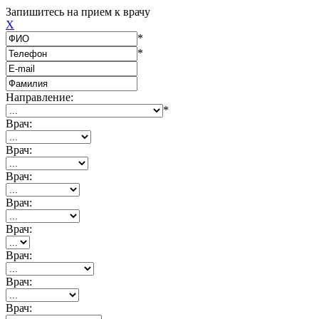
Запишитесь на прием к врачу
X
*
*
Направление:
*
Врач:
Врач:
Врач:
Врач:
Врач:
Врач:
Врач:
Врач: