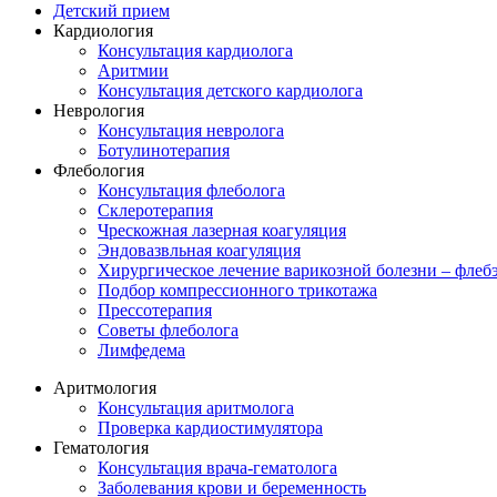
Детский прием
Кардиология
Консультация кардиолога
Аритмии
Консультация детского кардиолога
Неврология
Консультация невролога
Ботулинотерапия
Флебология
Консультация флеболога
Склеротерапия
Чрескожная лазерная коагуляция
Эндовазвльная коагуляция
Хирургическое лечение варикозной болезни – флеб
Подбор компрессионного трикотажа
Прессотерапия
Советы флеболога
Лимфедема
Аритмология
Консультация аритмолога
Проверка кардиостимулятора
Гематология
Консультация врача-гематолога
Заболевания крови и беременность