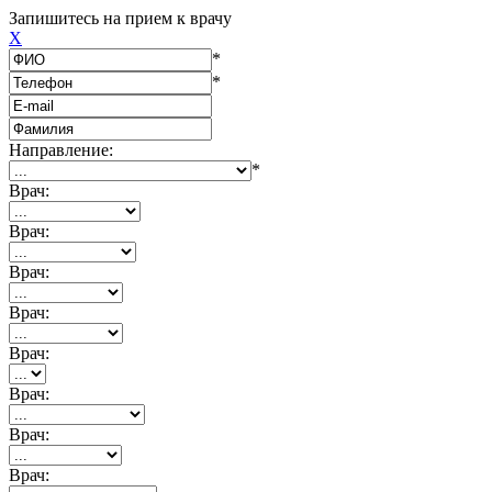
Запишитесь на прием к врачу
X
*
*
Направление:
*
Врач:
Врач:
Врач:
Врач:
Врач:
Врач:
Врач:
Врач: