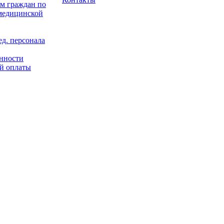
м граждан по
 медицинской
д. персонала
енности
й оплаты