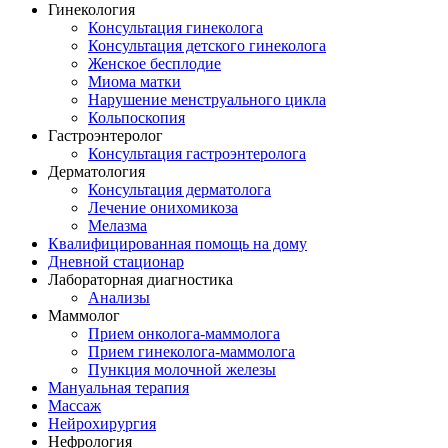
Гинекология
Консультация гинеколога
Консультация детского гинеколога
Женское бесплодие
Миома матки
Нарушение менструального цикла
Кольпоскопия
Гастроэнтеролог
Консультация гастроэнтеролога
Дерматология
Консультация дерматолога
Лечение онихомикоза
Мелазма
Квалифицированная помощь на дому
Дневной стационар
Лабораторная диагностика
Анализы
Маммолог
Прием онколога-маммолога
Прием гинеколога-маммолога
Пункция молочной железы
Мануальная терапия
Массаж
Нейрохирургия
Нефрология