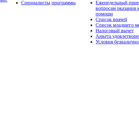
Специалисты
программы
Еженедельный прие
вопросам оказания
помощи
Список врачей
Список младшего ме
Налоговый вычет
Анкета удовлетвор
Условия безналично