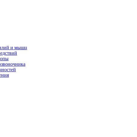
жилий и мышц
ледствий
топы
озвоночника
чностей
ения