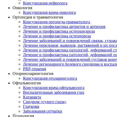
Консультация нефролога
Онкология
Консультация врача-онколога
Ортопедия и травматология
Консультация ортопеда-травматолога
Лечение и профилактика артритов и артрозов
Лечение и профилактика остеохондроза
Лечение и профилактика остеопороза
Лечение заболеваний и повреждений связок, сухо
Лечение переломов, вывихов, растяжений и их пос
Лечение и профилактика патологий, деформаций с
Лечение и профилактика патологий, деформаций п
Лечение заболеваний и повреждений суставов коне
Лечение регионарного болевого синдрома и воспал
PRP-терапия
Оториноларингология
Консультация отоларинголога
Офтальмология
Консультация врача-офтальмолога
Воспалительные заболевания глаз
Катаракта
Синдром «сухого глаза»
Глаукома
Заболевания сетчатки
Психология