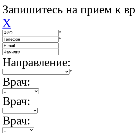
Запишитесь на прием к вр
X
*
*
Направление:
*
Врач:
Врач:
Врач: