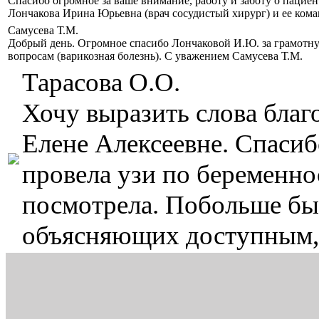
Спасибо огромное за ваше внимание, работу и заботу о пацие
Лончакова Ирина Юрьевна (врач сосудистый хирург) и ее кома
Самусева Т.М.
Добрый день. Огромное спасибо Лончаковой И.Ю. за грамотн
вопросам (варикозная болезнь). С уважением Самусева Т.М.
Тарасова О.О.
Хочу выразить слова бла
Елене Алексеевне. Спасиб
провела узи по беременнос
посмотрела. Побольше бы 
объясняющих доступным,