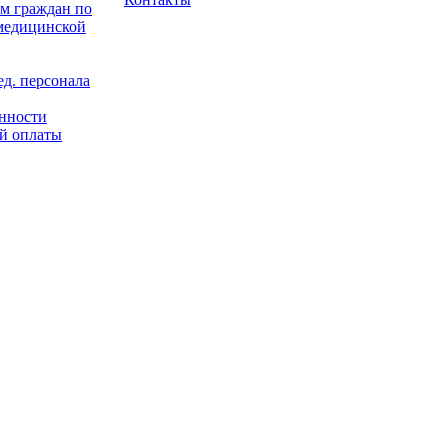
м граждан по
 медицинской
д. персонала
енности
й оплаты