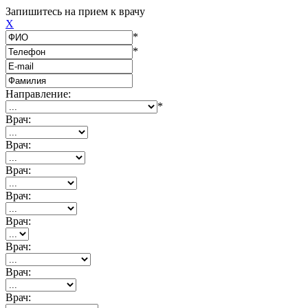
Запишитесь на прием к врачу
X
*
*
Направление:
*
Врач:
Врач:
Врач:
Врач:
Врач:
Врач:
Врач:
Врач: