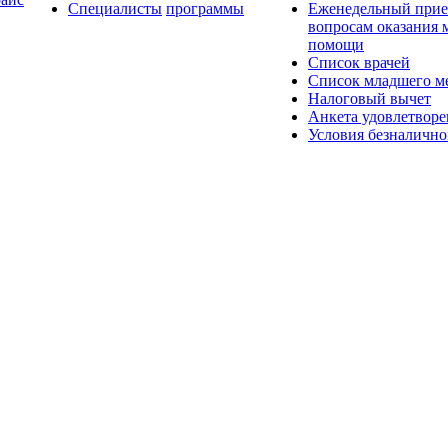
Специалисты
программы
Еженедельный прие
вопросам оказания
помощи
Список врачей
Список младшего ме
Налоговый вычет
Анкета удовлетвор
Условия безналично