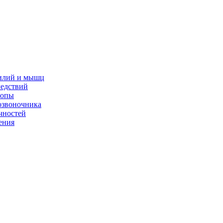
жилий и мышц
ледствий
топы
озвоночника
чностей
ения