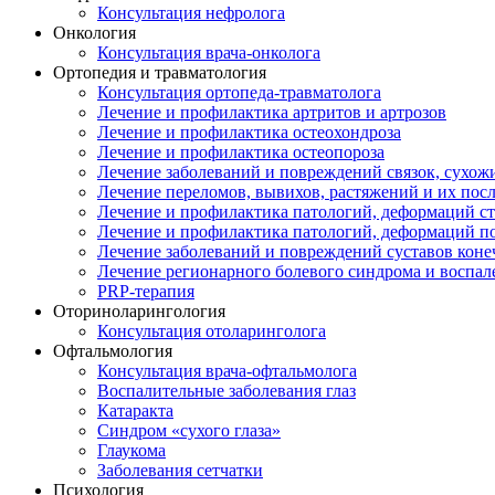
Консультация нефролога
Онкология
Консультация врача-онколога
Ортопедия и травматология
Консультация ортопеда-травматолога
Лечение и профилактика артритов и артрозов
Лечение и профилактика остеохондроза
Лечение и профилактика остеопороза
Лечение заболеваний и повреждений связок, сухо
Лечение переломов, вывихов, растяжений и их пос
Лечение и профилактика патологий, деформаций с
Лечение и профилактика патологий, деформаций п
Лечение заболеваний и повреждений суставов коне
Лечение регионарного болевого синдрома и воспал
PRP-терапия
Оториноларингология
Консультация отоларинголога
Офтальмология
Консультация врача-офтальмолога
Воспалительные заболевания глаз
Катаракта
Синдром «сухого глаза»
Глаукома
Заболевания сетчатки
Психология