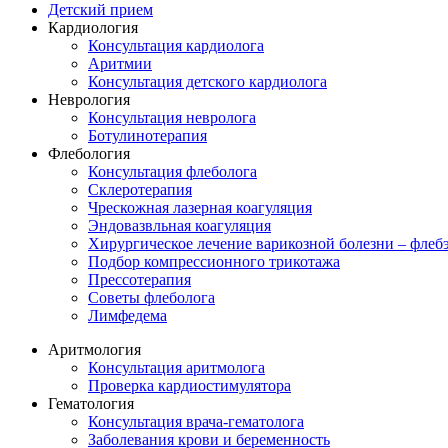
Детский прием
Кардиология
Консультация кардиолога
Аритмии
Консультация детского кардиолога
Неврология
Консультация невролога
Ботулинотерапия
Флебология
Консультация флеболога
Склеротерапия
Чрескожная лазерная коагуляция
Эндовазвльная коагуляция
Хирургическое лечение варикозной болезни – флеб
Подбор компрессионного трикотажа
Прессотерапия
Советы флеболога
Лимфедема
Аритмология
Консультация аритмолога
Проверка кардиостимулятора
Гематология
Консультация врача-гематолога
Заболевания крови и беременность