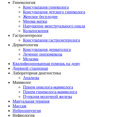
Гинекология
Консультация гинеколога
Консультация детского гинеколога
Женское бесплодие
Миома матки
Нарушение менструального цикла
Кольпоскопия
Гастроэнтеролог
Консультация гастроэнтеролога
Дерматология
Консультация дерматолога
Лечение онихомикоза
Мелазма
Квалифицированная помощь на дому
Дневной стационар
Лабораторная диагностика
Анализы
Маммолог
Прием онколога-маммолога
Прием гинеколога-маммолога
Пункция молочной железы
Мануальная терапия
Массаж
Нейрохирургия
Нефрология