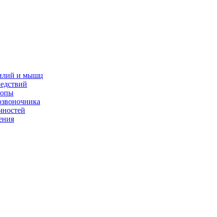
жилий и мышц
ледствий
топы
озвоночника
чностей
ения