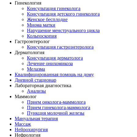
Гинекология
Консультация гинеколога
Консультация детского гинеколога
Женское бесплодие
Миома матки
Нарушение менструального цикла
Кольпоскопия
Гастроэнтеролог
Консультация гастроэнтеролога
Дерматология
Консультация дерматолога
Лечение онихомикоза
Мелазма
Квалифицированная помощь на дому
Дневной стационар
Лабораторная диагностика
Анализы
Маммолог
Прием онколога-маммолога
Прием гинеколога-маммолога
Пункция молочной железы
Мануальная терапия
Массаж
Нейрохирургия
Нефрология