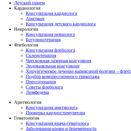
Детский прием
Кардиология
Консультация кардиолога
Аритмии
Консультация детского кардиолога
Неврология
Консультация невролога
Ботулинотерапия
Флебология
Консультация флеболога
Склеротерапия
Чрескожная лазерная коагуляция
Эндовазвльная коагуляция
Хирургическое лечение варикозной болезни – флеб
Подбор компрессионного трикотажа
Прессотерапия
Советы флеболога
Лимфедема
Аритмология
Консультация аритмолога
Проверка кардиостимулятора
Гематология
Консультация врача-гематолога
Заболевания крови и беременность