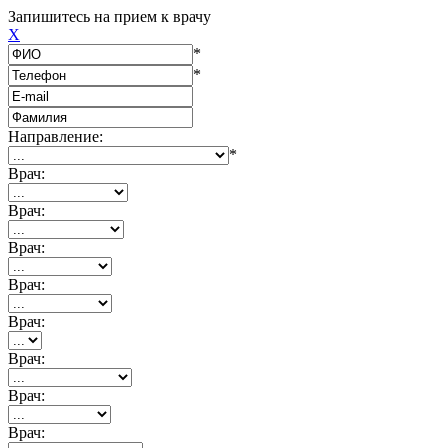
Запишитесь на прием к врачу
X
*
*
Направление:
*
Врач:
Врач:
Врач:
Врач:
Врач:
Врач:
Врач:
Врач: