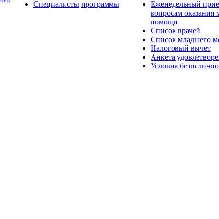
Специалисты
программы
Еженедельный прие
вопросам оказания
помощи
Список врачей
Список младшего ме
Налоговый вычет
Анкета удовлетвор
Условия безналично