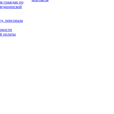
м граждан по
 медицинской
д. персонала
енности
й оплаты