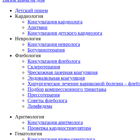
Детский прием
Кардиология
Консультация кардиолога
Аритмии
Консультация детского кардиолога
Неврология
Консультация невролога
Ботулинотерапия
Флебология
Консультация флеболога
Склеротерапия
Чрескожная лазерная коагуляция
Эндовазвльная коагуляция
Хирургическое лечение варикозной болезни – флеб
Подбор компрессионного трикотажа
Прессотерапия
Советы флеболога
Лимфедема
Аритмология
Консультация аритмолога
Проверка кардиостимулятора
Гематология
Консультация врача-гематолога