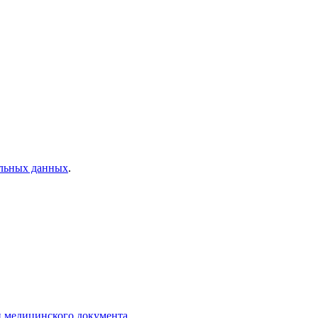
альных данных
.
и медицинского документа