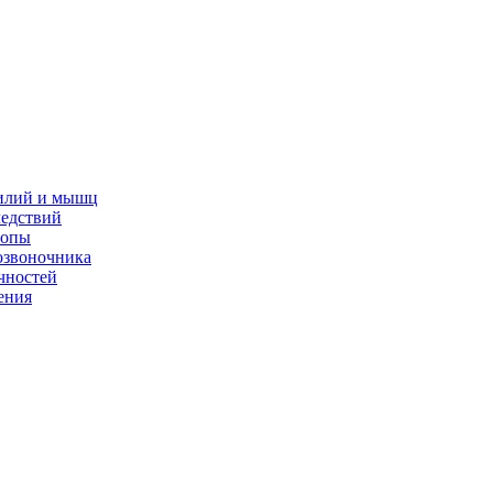
жилий и мышц
ледствий
топы
озвоночника
чностей
ения