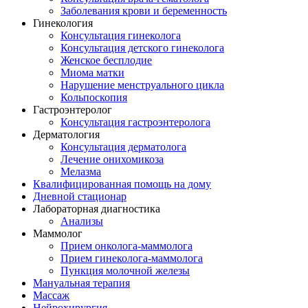
Заболевания крови и беременность
Гинекология
Консультация гинеколога
Консультация детского гинеколога
Женское бесплодие
Миома матки
Нарушение менструального цикла
Кольпоскопия
Гастроэнтеролог
Консультация гастроэнтеролога
Дерматология
Консультация дерматолога
Лечение онихомикоза
Мелазма
Квалифицированная помощь на дому
Дневной стационар
Лабораторная диагностика
Анализы
Маммолог
Прием онколога-маммолога
Прием гинеколога-маммолога
Пункция молочной железы
Мануальная терапия
Массаж
Нейрохирургия