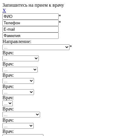
Запишитесь на прием к врачу
X
*
*
Направление:
*
Врач:
Врач:
Врач:
Врач:
Врач:
Врач:
Врач:
Врач: