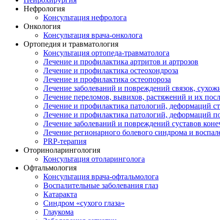
Нефрология
Консультация нефролога
Онкология
Консультация врача-онколога
Ортопедия и травматология
Консультация ортопеда-травматолога
Лечение и профилактика артритов и артрозов
Лечение и профилактика остеохондроза
Лечение и профилактика остеопороза
Лечение заболеваний и повреждений связок, сухо
Лечение переломов, вывихов, растяжений и их пос
Лечение и профилактика патологий, деформаций с
Лечение и профилактика патологий, деформаций п
Лечение заболеваний и повреждений суставов коне
Лечение регионарного болевого синдрома и воспал
PRP-терапия
Оториноларингология
Консультация отоларинголога
Офтальмология
Консультация врача-офтальмолога
Воспалительные заболевания глаз
Катаракта
Синдром «сухого глаза»
Глаукома