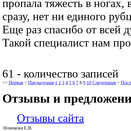
пропала тяжесть в ногах,
сразу, нет ни единого руб
Еще раз спасибо от всей д
Такой специалист нам про
61 - количество записей
<<
Первая
<
Предыдущая
1
2
3
4
5
6
7
8
9
10
Следующая
>
Посл
Отзывы и предложен
Отзывы сайта
Новикова Е.В.