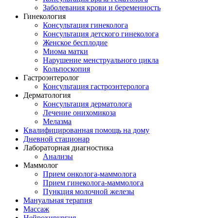
Заболевания крови и беременность
Гинекология
Консультация гинеколога
Консультация детского гинеколога
Женское бесплодие
Миома матки
Нарушение менструального цикла
Кольпоскопия
Гастроэнтеролог
Консультация гастроэнтеролога
Дерматология
Консультация дерматолога
Лечение онихомикоза
Мелазма
Квалифицированная помощь на дому
Дневной стационар
Лабораторная диагностика
Анализы
Маммолог
Прием онколога-маммолога
Прием гинеколога-маммолога
Пункция молочной железы
Мануальная терапия
Массаж
Нейрохирургия