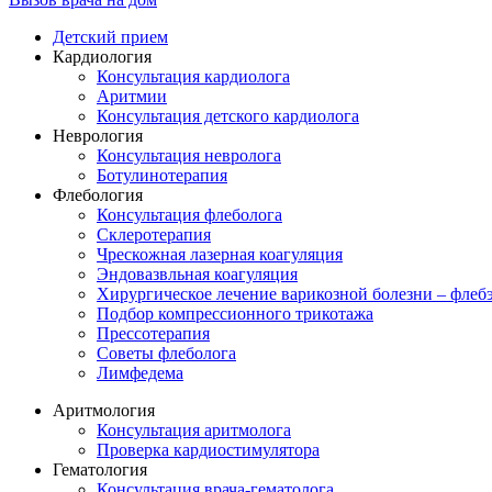
Детский прием
Кардиология
Консультация кардиолога
Аритмии
Консультация детского кардиолога
Неврология
Консультация невролога
Ботулинотерапия
Флебология
Консультация флеболога
Склеротерапия
Чрескожная лазерная коагуляция
Эндовазвльная коагуляция
Хирургическое лечение варикозной болезни – флеб
Подбор компрессионного трикотажа
Прессотерапия
Советы флеболога
Лимфедема
Аритмология
Консультация аритмолога
Проверка кардиостимулятора
Гематология
Консультация врача-гематолога