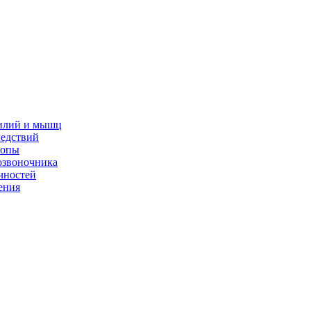
жилий и мышц
ледствий
топы
озвоночника
чностей
ения