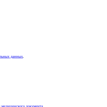
альных данных
.
и медицинского документа