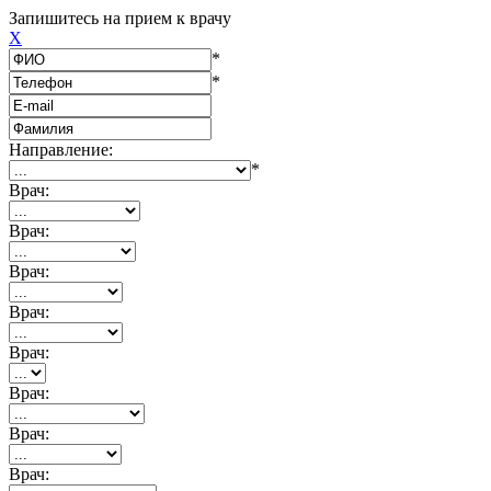
Запишитесь на прием к врачу
X
*
*
Направление:
*
Врач:
Врач:
Врач:
Врач:
Врач:
Врач:
Врач:
Врач: