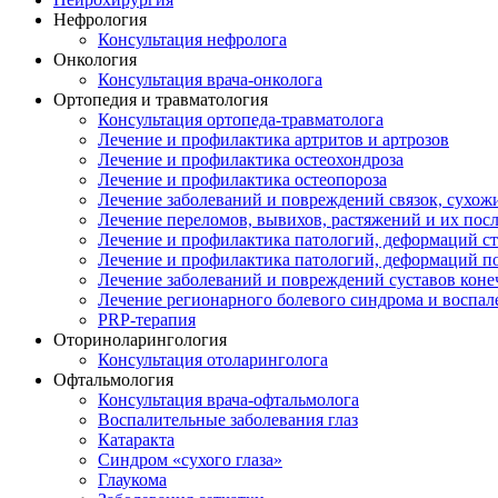
Нефрология
Консультация нефролога
Онкология
Консультация врача-онколога
Ортопедия и травматология
Консультация ортопеда-травматолога
Лечение и профилактика артритов и артрозов
Лечение и профилактика остеохондроза
Лечение и профилактика остеопороза
Лечение заболеваний и повреждений связок, сухо
Лечение переломов, вывихов, растяжений и их пос
Лечение и профилактика патологий, деформаций с
Лечение и профилактика патологий, деформаций п
Лечение заболеваний и повреждений суставов коне
Лечение регионарного болевого синдрома и воспал
PRP-терапия
Оториноларингология
Консультация отоларинголога
Офтальмология
Консультация врача-офтальмолога
Воспалительные заболевания глаз
Катаракта
Синдром «сухого глаза»
Глаукома