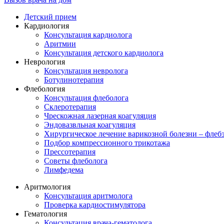
Детский прием
Кардиология
Консультация кардиолога
Аритмии
Консультация детского кардиолога
Неврология
Консультация невролога
Ботулинотерапия
Флебология
Консультация флеболога
Склеротерапия
Чрескожная лазерная коагуляция
Эндовазвльная коагуляция
Хирургическое лечение варикозной болезни – флеб
Подбор компрессионного трикотажа
Прессотерапия
Советы флеболога
Лимфедема
Аритмология
Консультация аритмолога
Проверка кардиостимулятора
Гематология
Консультация врача-гематолога