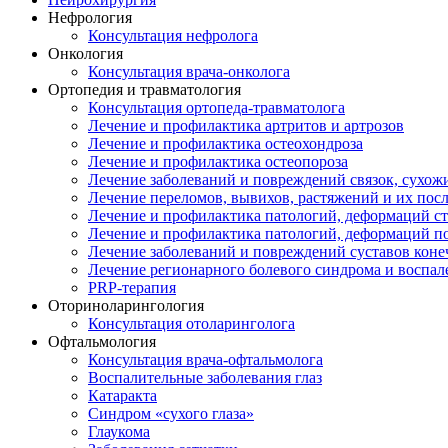
Нефрология
Консультация нефролога
Онкология
Консультация врача-онколога
Ортопедия и травматология
Консультация ортопеда-травматолога
Лечение и профилактика артритов и артрозов
Лечение и профилактика остеохондроза
Лечение и профилактика остеопороза
Лечение заболеваний и повреждений связок, сухо
Лечение переломов, вывихов, растяжений и их пос
Лечение и профилактика патологий, деформаций с
Лечение и профилактика патологий, деформаций п
Лечение заболеваний и повреждений суставов коне
Лечение регионарного болевого синдрома и воспал
PRP-терапия
Оториноларингология
Консультация отоларинголога
Офтальмология
Консультация врача-офтальмолога
Воспалительные заболевания глаз
Катаракта
Синдром «сухого глаза»
Глаукома