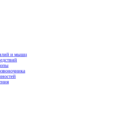
жилий и мышц
ледствий
топы
озвоночника
чностей
ения