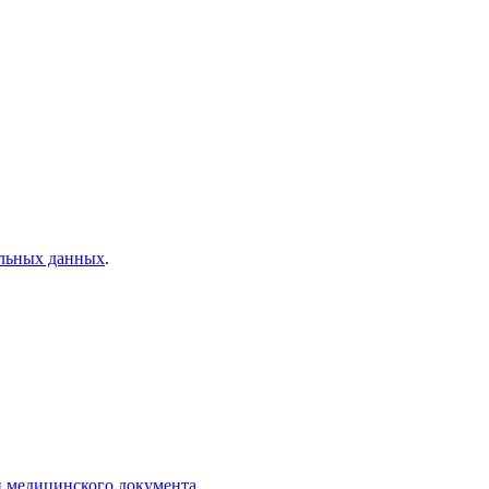
альных данных
.
и медицинского документа