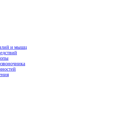
жилий и мышц
ледствий
топы
озвоночника
чностей
ения