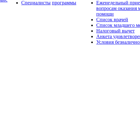
Специалисты
программы
Еженедельный прие
вопросам оказания
помощи
Список врачей
Список младшего ме
Налоговый вычет
Анкета удовлетвор
Условия безналично