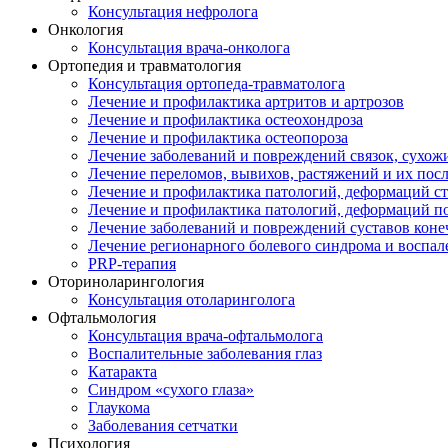
Консультация нефролога
Онкология
Консультация врача-онколога
Ортопедия и травматология
Консультация ортопеда-травматолога
Лечение и профилактика артритов и артрозов
Лечение и профилактика остеохондроза
Лечение и профилактика остеопороза
Лечение заболеваний и повреждений связок, сухо
Лечение переломов, вывихов, растяжений и их пос
Лечение и профилактика патологий, деформаций с
Лечение и профилактика патологий, деформаций п
Лечение заболеваний и повреждений суставов коне
Лечение регионарного болевого синдрома и воспал
PRP-терапия
Оториноларингология
Консультация отоларинголога
Офтальмология
Консультация врача-офтальмолога
Воспалительные заболевания глаз
Катаракта
Синдром «сухого глаза»
Глаукома
Заболевания сетчатки
Психология