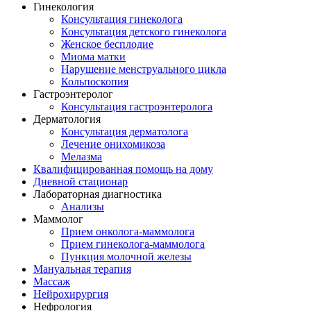
Гинекология
Консультация гинеколога
Консультация детского гинеколога
Женское бесплодие
Миома матки
Нарушение менструального цикла
Кольпоскопия
Гастроэнтеролог
Консультация гастроэнтеролога
Дерматология
Консультация дерматолога
Лечение онихомикоза
Мелазма
Квалифицированная помощь на дому
Дневной стационар
Лабораторная диагностика
Анализы
Маммолог
Прием онколога-маммолога
Прием гинеколога-маммолога
Пункция молочной железы
Мануальная терапия
Массаж
Нейрохирургия
Нефрология