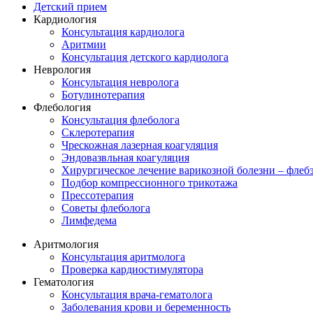
Детский прием
Кардиология
Консультация кардиолога
Аритмии
Консультация детского кардиолога
Неврология
Консультация невролога
Ботулинотерапия
Флебология
Консультация флеболога
Склеротерапия
Чрескожная лазерная коагуляция
Эндовазвльная коагуляция
Хирургическое лечение варикозной болезни – флеб
Подбор компрессионного трикотажа
Прессотерапия
Советы флеболога
Лимфедема
Аритмология
Консультация аритмолога
Проверка кардиостимулятора
Гематология
Консультация врача-гематолога
Заболевания крови и беременность