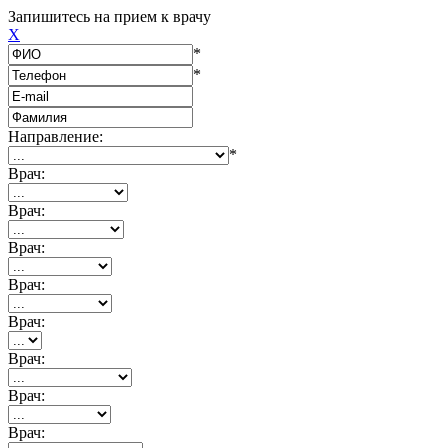
Запишитесь на прием к врачу
X
*
*
Направление:
*
Врач:
Врач:
Врач:
Врач:
Врач:
Врач:
Врач:
Врач: